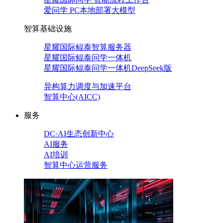
爱问学 PC本地部署大模型
智算基础设施
星耀国际鲲泰智算服务器
星耀国际鲲泰问学一体机
星耀国际鲲泰问学一体机DeepSeek版
异构算力调度与加速平台
智算中心(AICC)
服务
DC·AI生态创新中心
AI服务
AI培训
智算中心运营服务