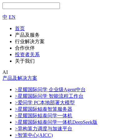
中
EN
首页
产品及服务
行业解决方案
合作伙伴
投资者关系
关于我们
AI
产品及解决方案
>星耀国际问学 企业级Agent中台
>星耀国际问学 智能流程工作台
>爱问学 PC本地部署大模型
>星耀国际鲲泰智算服务器
>星耀国际鲲泰问学一体机
>星耀国际鲲泰问学一体机DeepSeek版
>异构算力调度与加速平台
>智算中心(AICC)