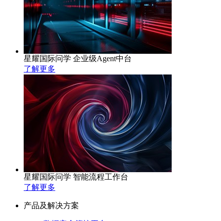
星耀国际问学 企业级Agent中台
了解更多
星耀国际问学 智能流程工作台
了解更多
产品及解决方案